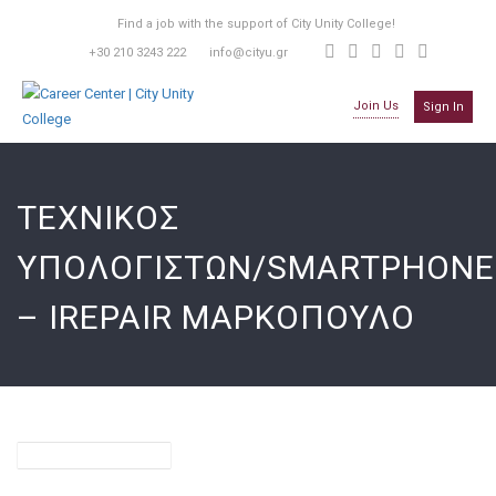
Find a job with the support of City Unity College!
+30 210 3243 222
info@cityu.gr
Join Us
Sign In
ΤΕΧΝΙΚΟΣ
ΥΠΟΛΟΓΙΣΤΩΝ/SMARTPHONE
– IREPAIR ΜΑΡΚΟΠΟΥΛΟ