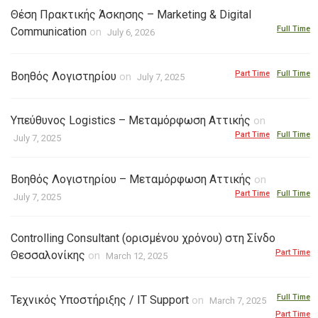
Θέση Πρακτικής Άσκησης – Marketing & Digital
Full Time
Communication
on
July 6, 2026
Part Time
Full Time
Bοηθός Λογιστηρίου
on
July 7, 2025
Υπεύθυνος Logistics – Μεταμόρφωση Αττικής
on
Part Time
Full Time
July 7, 2025
Bοηθός Λογιστηρίου – Μεταμόρφωση Αττικής
on
Part Time
Full Time
July 7, 2025
Controlling Consultant (ορισμένου χρόνου) στη Σίνδο
Part Time
Θεσσαλονίκης
on
March 12, 2025
Full Time
Τεχνικός Υποστήριξης / IT Support
on
March 7, 2025
Part Time